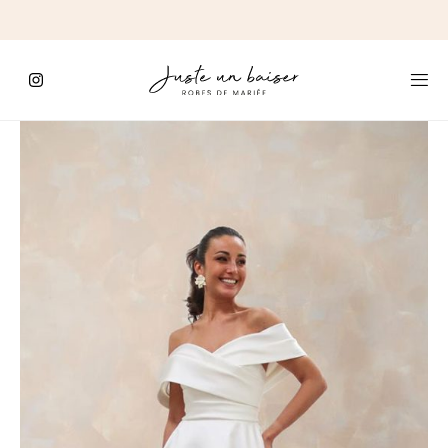
C'est
ici
que
commence