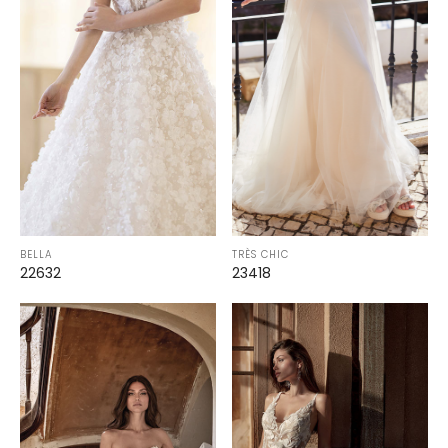
BELLA
TRÈS CHIC
22632
23418