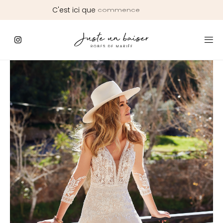
C'est
ici
que
commence
le
Jour
J