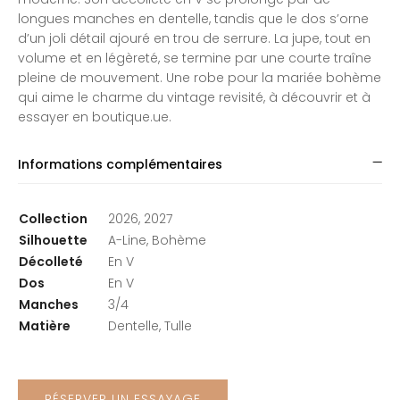
longues manches en dentelle, tandis que le dos s’orne
d’un joli détail ajouré en trou de serrure. La jupe, tout en
volume et en légèreté, se termine par une courte traîne
pleine de mouvement. Une robe pour la mariée bohème
qui aime le charme du vintage revisité, à découvrir et à
essayer en boutique.ue.
Informations complémentaires
Collection
2026, 2027
Silhouette
A-Line, Bohème
Décolleté
En V
Dos
En V
Manches
3/4
Matière
Dentelle, Tulle
RÉSERVER UN ESSAYAGE