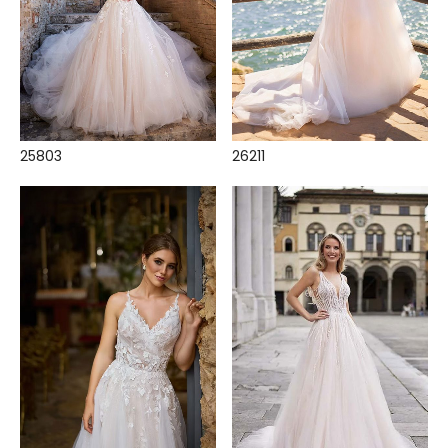
25803
26211