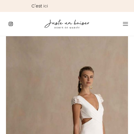
C'est
ici
que
commence
le
Jour
J