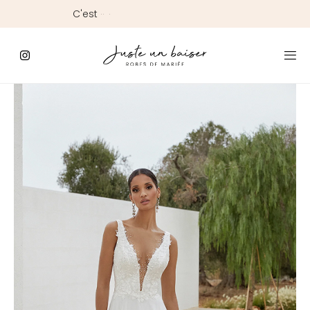
C'est
ici
que
commence
le
Jour
J