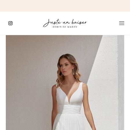
C'est
ici
que
commence
le
Jour
J