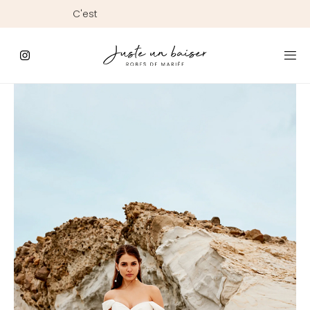
C'est
ici
que
commence
le
Jour
J