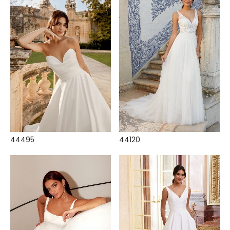
44495
44120