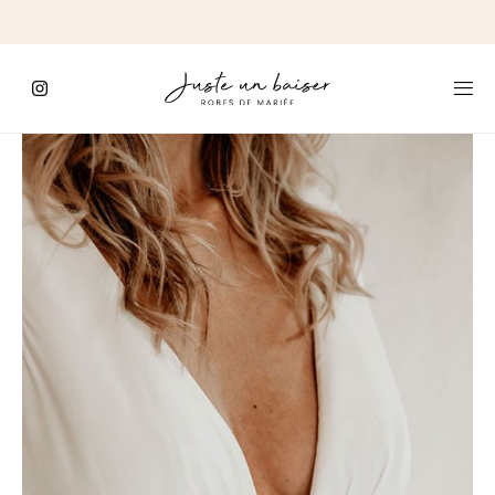
C'est
ici
que
commence
le