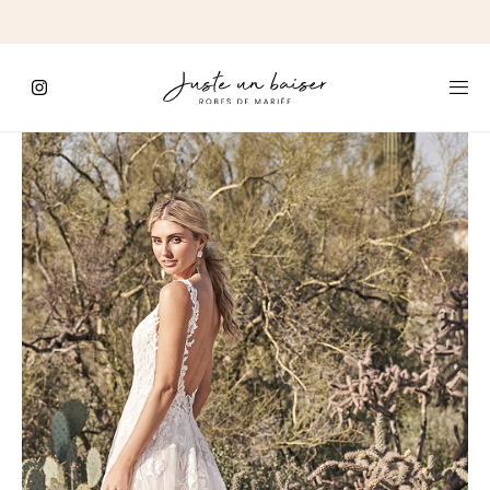
C'est
ici
que
commence
le
Jour
J