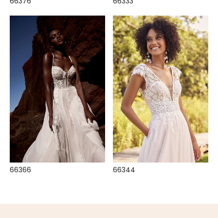
66376
66333
66366
66344