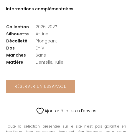
Informations complémentaires
Collection
2026, 2027
Silhouette
A-Line
Décolleté
Plongeant
Dos
En V
Manches
Sans
Matière
Dentelle, Tulle
RÉSERVER UN ESSAYAGE
Ajouter à la liste d’envies
Toute la sélection présentée sur le site n’est pas garantie en
boutique. Nos collections évoluent régulièrement pour vous