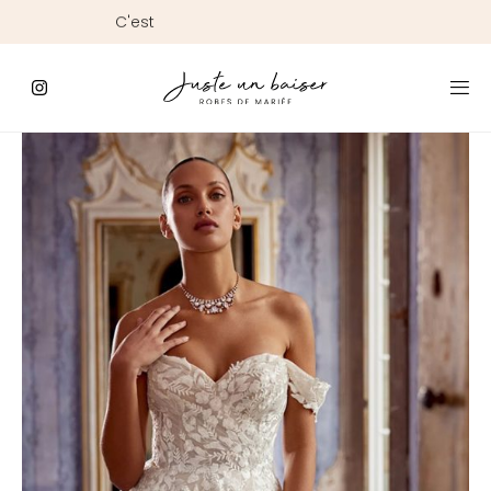
C'est
ici
que
commence
le
Jour
J