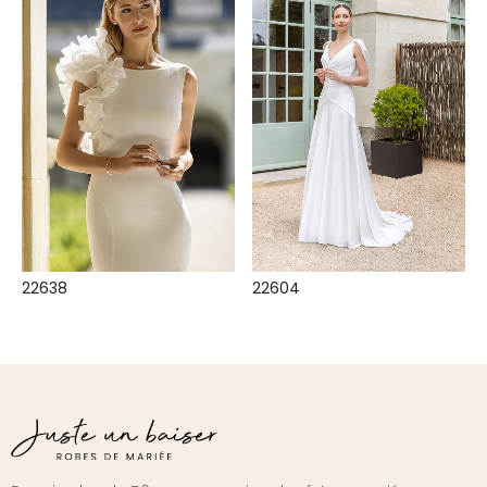
22638
22604