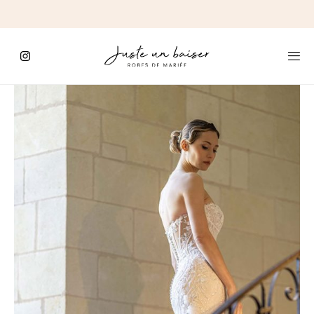
C'est
ici
que
commence
le